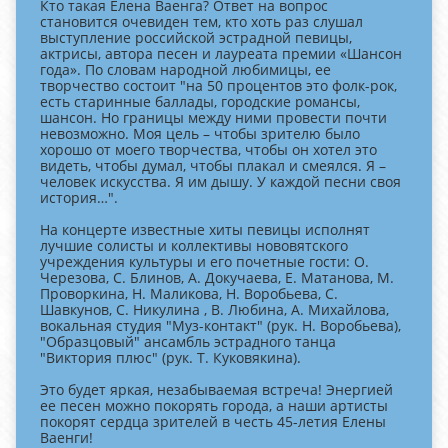
Кто такая Елена Ваенга? Ответ на вопрос
становится очевиден тем, кто хоть раз слушал
выступление российской эстрадной певицы,
актрисы, автора песен и лауреата премии «Шансон
года». По словам народной любимицы, ее
творчество состоит "на 50 процентов это фолк-рок,
есть старинные баллады, городские романсы,
шансон. Но границы между ними провести почти
невозможно. Моя цель – чтобы зрителю было
хорошо от моего творчества, чтобы он хотел это
видеть, чтобы думал, чтобы плакал и смеялся. Я –
человек искусства. Я им дышу. У каждой песни своя
история…".
На концерте известные хиты певицы исполнят
лучшие солисты и коллективы нововятского
учреждения культуры и его почетные гости: О.
Черезова, С. Блинов, А. Докучаева, Е. Матанова, М.
Проворкина, Н. Маликова, Н. Воробьева, С.
Шавкунов, С. Никулина , В. Любина, А. Михайлова,
вокальная студия "Муз-контакт" (рук. Н. Воробьева),
"Образцовый" ансамбль эстрадного танца
"Виктория плюс" (рук. Т. Куковякина).
Это будет яркая, незабываемая встреча! Энергией
ее песен можно покорять города, а наши артисты
покорят сердца зрителей в честь 45-летия Елены
Ваенги!