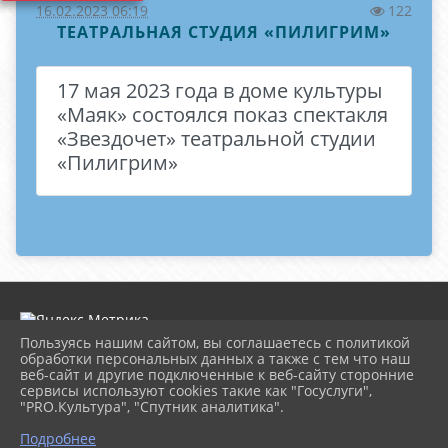
16.02.2023 06:19
122
ТЕАТРАЛЬНАЯ СТУДИЯ «ПИЛИГРИМ»
17 мая 2023 года в доме культуры
«Маяк» состоялся показ спектакля
«Звездочет» театральной студии
«Пилигрим»
Пользуясь нашим сайтом, вы соглашаетесь с политикой
обработки персональных данных а также с тем что наш
веб-сайт и другие подключенные к веб-сайту сторонние
2026 г. dk-rossiya.ru
сервисы используют cookies такие как "Госуслуги",
Вход
"PRO.Культура", "Спутник аналитика".
Карта сайта
^
Политика обработки персональных данных
Подробнее