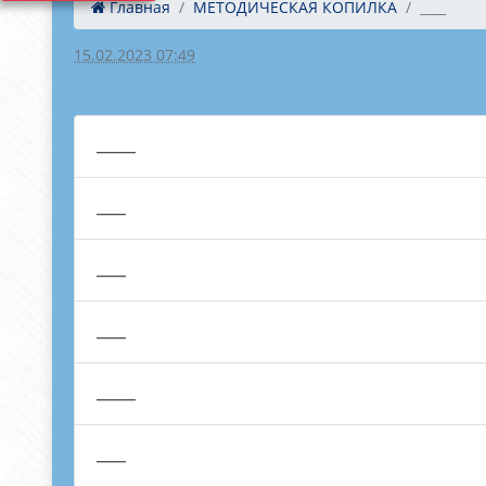
Главная
МЕТОДИЧЕСКАЯ КОПИЛКА
____
15.02.2023 07:49
____
___
___
___
____
___