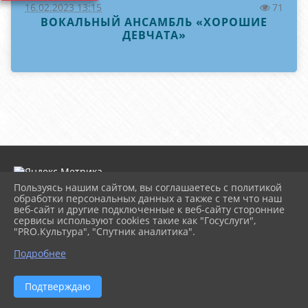
16.02.2023 13:15
71
ВОКАЛЬНЫЙ АНСАМБЛЬ «ХОРОШИЕ
ДЕВЧАТА»
Пользуясь нашим сайтом, вы соглашаетесь с политикой
обработки персональных данных а также с тем что наш
веб-сайт и другие подключенные к веб-сайту сторонние
2026 г. dk-rossiya.ru
сервисы используют cookies такие как "Госуслуги",
Вход
"PRO.Культура", "Спутник аналитика".
Карта сайта
^
Политика обработки персональных данных
Подробнее
Сделано на KubCMS
Разработка и поддержка
Подтверждаю