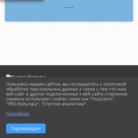
____
Пользуясь нашим сайтом, вы соглашаетесь с политикой
обработки персональных данных а также с тем что наш
веб-сайт и другие подключенные к веб-сайту сторонние
2026 г. dk-rossiya.ru
сервисы используют cookies такие как "Госуслуги",
Вход
"PRO.Культура", "Спутник аналитика".
Карта сайта
^
Политика обработки персональных данных
Подробнее
Сделано на KubCMS
Разработка и поддержка
Подтверждаю