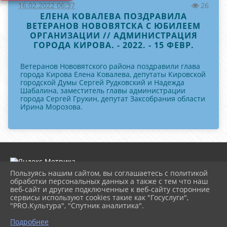
16.02.2022 06:37
26
ЕЛЕНА КОВАЛЕВА ПОЗДРАВИЛА
ВЕТЕРАНОВ НОВОВЯТСКА С ЮБИЛЕЕМ
ОРГАНИЗАЦИИ // АДМИНИСТРАЦИЯ
ГОРОДА КИРОВА. - 2022. - 15 ФЕВР.
Ветеранов Нововятского района поздравили глава
города Кирова Елена Ковалева, депутаты Кировской
городской Думы Сергей Рудковский и Надежда
Шабалина, заместитель главы администрации
города Сергей Грухин, депутат Заксобрания области
Ирина Морозова.
Пользуясь нашим сайтом, вы соглашаетесь с политикой
обработки персональных данных а также с тем что наш
веб-сайт и другие подключенные к веб-сайту сторонние
2026 г. dk-rossiya.ru
сервисы используют cookies такие как "Госуслуги",
Вход
"PRO.Культура", "Спутник аналитика".
Карта сайта
^
Политика обработки персональных данных
Подробнее