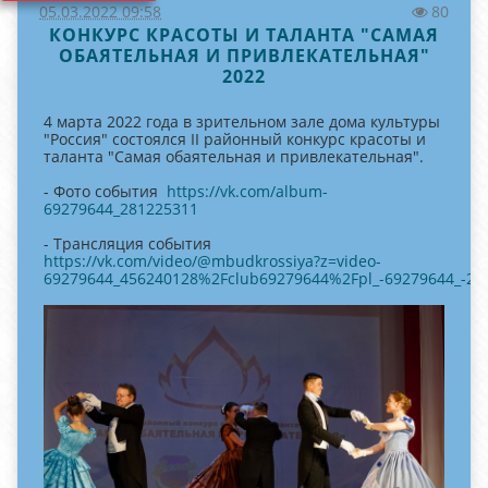
05.03.2022 09:58
80
КОНКУРС КРАСОТЫ И ТАЛАНТА "САМАЯ
ОБАЯТЕЛЬНАЯ И ПРИВЛЕКАТЕЛЬНАЯ"
2022
4 марта 2022 года в зрительном зале дома культуры
"Россия" состоялся II районный конкурс красоты и
таланта "Самая обаятельная и привлекательная".
- Фото события
https://vk.com/album-
69279644_281225311
- Трансляция события
https://vk.com/video/@mbudkrossiya?z=video-
69279644_456240128%2Fclub69279644%2Fpl_-69279644_-2