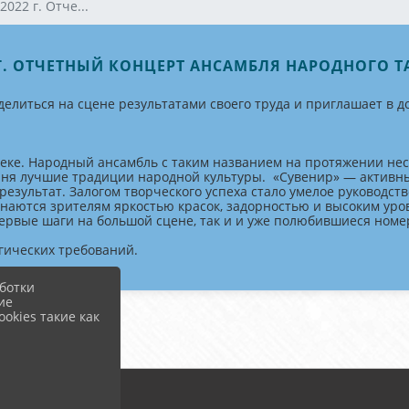
2022 г. Отче...
 Г. ОТЧЕТНЫЙ КОНЦЕРТ АНСАМБЛЯ НАРОДНОГО 
делиться на сцене результатами своего труда и приглашает в 
овеке. Народный ансамбль с таким названием на протяжении не
аня лучшие традиции народной культуры. «Сувенир» — активны
результат. Залогом творческого успеха стало умелое руководс
наются зрителям яркостью красок, задорностью и высоким ур
рвые шаги на большой сцене, так и и уже полюбившиеся номе
гических требований.
ботки
ие
okies такие как