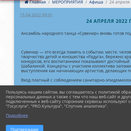
Главная
МЕРОПРИЯТИЯ
Афиша
24 апреля 
15.04.2022 09:01
24 АПРЕЛЯ 2022
Ансамбль народного танца «Сувенир» вновь готов по
Сувенир — это всегда память о событии, месте, чел
творчества детей и юношества «Радуга», бережно хр
конкурсов, его воспитанники показывают достойный 
Шабалиной. Концерты с участием коллектива запоми
выступления как начинающих артистов, делающих пе
Вход платный с соблюдением санитарно-эпидемиоло
Пользуясь нашим сайтом, вы соглашаетесь с политикой обра
персональных данных а также с тем что наш веб-сайт и друг
подключенные к веб-сайту сторонние сервисы используют co
"Госуслуги", "PRO.Культура", "Спутник аналитика".
Подробнее
Подтверждаю