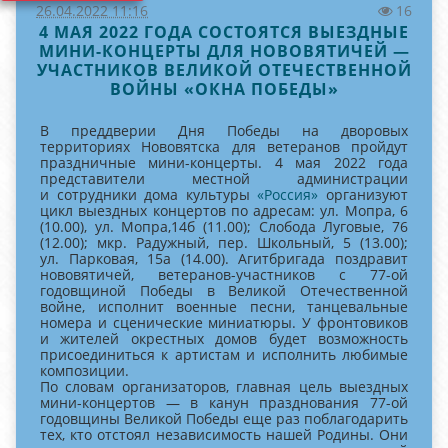
26.04.2022 11:16
16
4 МАЯ 2022 ГОДА СОСТОЯТСЯ ВЫЕЗДНЫЕ
МИНИ-КОНЦЕРТЫ ДЛЯ НОВОВЯТИЧЕЙ —
УЧАСТНИКОВ ВЕЛИКОЙ ОТЕЧЕСТВЕННОЙ
ВОЙНЫ «ОКНА ПОБЕДЫ»
В преддверии Дня Победы на дворовых
территориях Нововятска для ветеранов пройдут
праздничные мини-концерты. 4 мая 2022 года
представители местной администрации
и сотрудники дома культуры
«Россия»
организуют
цикл выездных концертов по адресам: ул. Мопра, 6
(10.00), ул. Мопра,14б (11.00); Слобода Луговые, 76
(12.00); мкр. Радужный, пер. Школьный, 5 (13.00);
ул. Парковая, 15а (14.00). Агитбригада поздравит
нововятичей, ветеранов-участников с 77-ой
годовщиной Победы в Великой Отечественной
войне, исполнит военные песни, танцевальные
номера и сценические миниатюры. У фронтовиков
и жителей окрестных домов будет возможность
присоединиться к артистам и исполнить любимые
композиции.
По словам организаторов, главная цель выездных
мини-концертов — в канун празднования 77-ой
годовщины Великой Победы еще раз поблагодарить
тех, кто отстоял независимость нашей Родины. Они