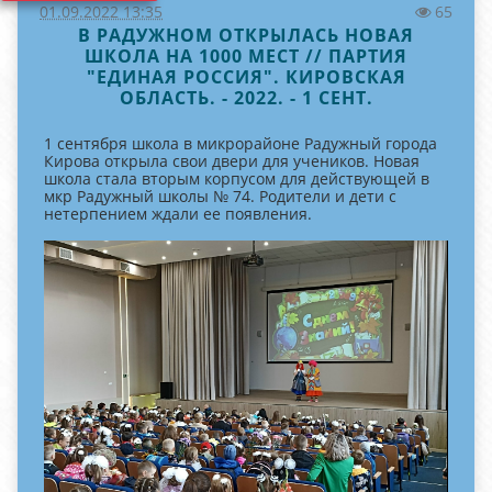
01.09.2022 13:35
65
В РАДУЖНОМ ОТКРЫЛАСЬ НОВАЯ
ШКОЛА НА 1000 МЕСТ // ПАРТИЯ
"ЕДИНАЯ РОССИЯ". КИРОВСКАЯ
ОБЛАСТЬ. - 2022. - 1 СЕНТ.
1 сентября школа в микрорайоне Радужный города
Кирова открыла свои двери для учеников. Новая
школа стала вторым корпусом для действующей в
мкр Радужный школы № 74. Родители и дети с
нетерпением ждали ее появления.