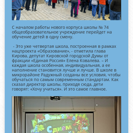
С началом работы нового корпуса школы № 74
общеобразовательное учреждение перейдет на
обучение детей в одну смену.
- Это уже четвертая школа, построенная в рамках
нацпроекта «Образование», - отметила глава
Кирова, депутат Кировской городской Думы от
фракции «Единая Россия» Елена Ковалева. – И
каждая школа особенная, индивидуальная, а ее
наполнение становится лучше и лучше. В школе в
микрорайоне Радужный созданы все условия, чтобы
обучаться по самым современным стандартам. Как
сказал директор школы, приходя сюда, дети
говорят: «Хочу учиться». И это самое главное.