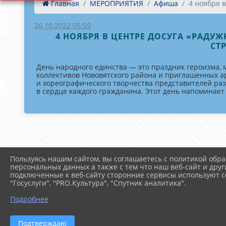
Главная
МЕРОПРИЯТИЯ
Афиша
4 ноября в
26.10.2022 05:59
4 НОЯБРЯ В ЦЕНТРЕ ДОСУГА «РАДУ
СТ
День народного единства — это праздник героизма, м
коллективов Нововятского района и приглашенных а
и хореографического творчества представителей ра
в сердце каждого гражданина. Этот день напоминает
Пользуясь нашим сайтом, вы соглашаетесь с политикой обра
персональных данных а также с тем что наш веб-сайт и друг
подключенные к веб-сайту сторонние сервисы используют co
"Госуслуги", "PRO.Культура", "Спутник аналитика".
Подробнее
Подтверждаю