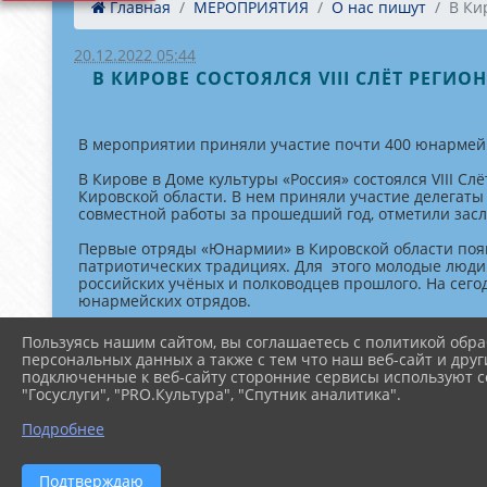
Главная
МЕРОПРИЯТИЯ
О нас пишут
В Кир
20.12.2022 05:44
В КИРОВЕ СОСТОЯЛСЯ VIII СЛЁТ РЕГИО
В мероприятии приняли участие почти 400 юнармей
В Кирове в Доме культуры «Россия» состоялся VIII 
Кировской области. В нем приняли участие делегат
совместной работы за прошедший год, отметили засл
Первые отряды «Юнармии» в Кировской области появ
патриотических традициях. Для этого молодые люди
российских учёных и полководцев прошлого. На сего
юнармейских отрядов.
Читать полностью
Пользуясь нашим сайтом, вы соглашаетесь с политикой обра
персональных данных а также с тем что наш веб-сайт и друг
подключенные к веб-сайту сторонние сервисы используют co
"Госуслуги", "PRO.Культура", "Спутник аналитика".
Подробнее
Подтверждаю