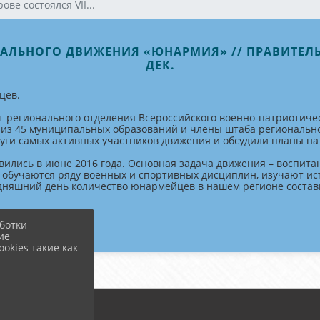
ове состоялся VII...
НАЛЬНОГО ДВИЖЕНИЯ «ЮНАРМИЯ» // ПРАВИТЕЛЬС
ДЕК.
цев.
Слёт регионального отделения Всероссийского военно-патриоти
ы из 45 муниципальных образований и члены штаба региональн
уги самых активных участников движения и обсудили планы на
ились в июне 2016 года. Основная задача движения – воспита
 обучаются ряду военных и спортивных дисциплин, изучают и
дняшний день количество юнармейцев в нашем регионе составил
ботки
ие
okies такие как