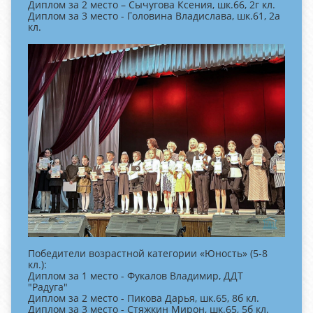
Диплом за 2 место – Сычугова Ксения, шк.66, 2г кл.
Диплом за 3 место - Головина Владислава, шк.61, 2а
кл.
Победители возрастной категории «Юность» (5-8
кл.):
Диплом за 1 место - Фукалов Владимир, ДДТ
"Радуга"
Диплом за 2 место - Пикова Дарья, шк.65, 8б кл.
Диплом за 3 место - Стяжкин Мирон, шк.65, 5б кл.