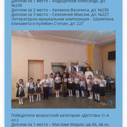
Диплом за 1 место – Алдущенков Александр, д/с
№230
Диплом за 2 место – Ханжина Василиса, д/с №230
Диплом за 3 место – Селезенев Максим, д/с №227
Литературно-музыкальная композиция - Шаляпина
Елизавета и Кулябин Степан, д/с 227
Победители возрастной категории «Детство» (1-4
кл.):
Диплом за 1 место – Маслова Мария, шк.66, 4в кл.