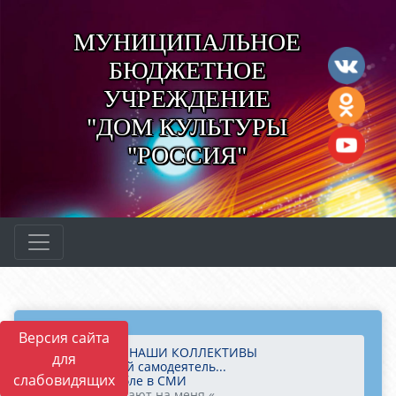
МУНИЦИПАЛЬНОЕ
БЮДЖЕТНОЕ
УЧРЕЖДЕНИЕ
"ДОМ КУЛЬТУРЫ
"РОССИЯ"
Версия сайта
Главная
НАШИ КОЛЛЕКТИВЫ
для
«Народный самодеятель...
слабовидящих
Об ансамбле в СМИ
Песни падают на меня «...