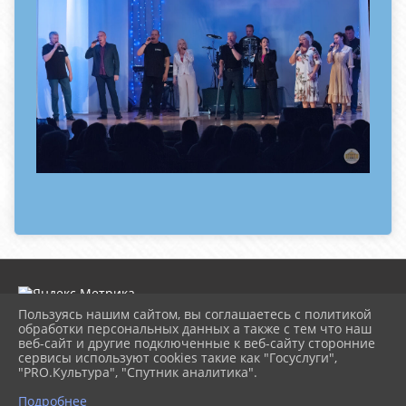
Пользуясь нашим сайтом, вы соглашаетесь с политикой
обработки персональных данных а также с тем что наш
веб-сайт и другие подключенные к веб-сайту сторонние
2026 г. dk-rossiya.ru
сервисы используют cookies такие как "Госуслуги",
Вход
"PRO.Культура", "Спутник аналитика".
Карта сайта
^
Политика обработки персональных данных
Подробнее