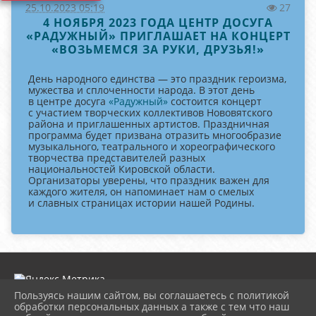
25.10.2023 05:19
27
4 НОЯБРЯ 2023 ГОДА ЦЕНТР ДОСУГА
«РАДУЖНЫЙ» ПРИГЛАШАЕТ НА КОНЦЕРТ
«ВОЗЬМЕМСЯ ЗА РУКИ, ДРУЗЬЯ!»
День народного единства — это праздник героизма,
мужества и сплоченности народа. В этот день
в центре досуга
«Радужный»
состоится концерт
с участием творческих коллективов Нововятского
района и приглашенных артистов. Праздничная
программа будет призвана отразить многообразие
музыкального, театрального и хореографического
творчества представителей разных
национальностей Кировской области.
Организаторы уверены, что праздник важен для
каждого жителя, он напоминает нам о смелых
и славных страницах истории нашей Родины.
Пользуясь нашим сайтом, вы соглашаетесь с политикой
обработки персональных данных а также с тем что наш