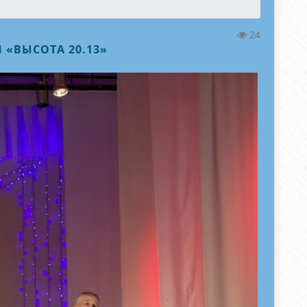
24
 «ВЫСОТА 20.13»