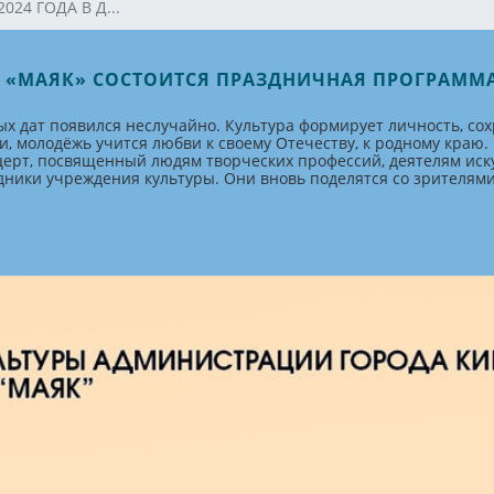
024 ГОДА В Д...
УРЫ «МАЯК» СОСТОИТСЯ ПРАЗДНИЧНАЯ ПРОГРАМ
х дат появился неслучайно. Культура формирует личность, сох
, молодёжь учится любви к своему Отечеству, к родному краю.
церт, посвященный людям творческих профессий, деятелям иску
дники учреждения культуры. Они вновь поделятся со зрителями 