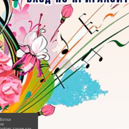
ботки
ие
okies такие как