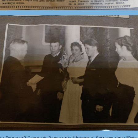
т.: Геннадий Савиных, Валентина Шиврина. Дом культуры "Росс