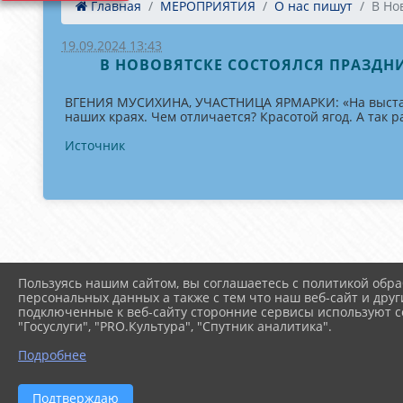
Главная
МЕРОПРИЯТИЯ
О нас пишут
В Но
19.09.2024 13:43
В НОВОВЯТСКЕ СОСТОЯЛСЯ ПРАЗДНИК 
ВГЕНИЯ МУСИХИНА, УЧАСТНИЦА ЯРМАРКИ: «На выставке 
наших краях. Чем отличается? Красотой ягод. А так р
Источник
Пользуясь нашим сайтом, вы соглашаетесь с политикой обра
персональных данных а также с тем что наш веб-сайт и друг
подключенные к веб-сайту сторонние сервисы используют co
"Госуслуги", "PRO.Культура", "Спутник аналитика".
Подробнее
Подтверждаю