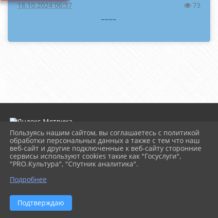
18.10.2024 06:37
73
____
Пользуясь нашим сайтом, вы соглашаетесь с политикой
обработки персональных данных а также с тем что наш
веб-сайт и другие подключенные к веб-сайту сторонние
2026 г. dk-rossiya.ru
сервисы используют cookies такие как "Госуслуги",
Вход
"PRO.Культура", "Спутник аналитика".
Карта сайта
^
Политика обработки персональных данных
Подробнее
Сделано на KubCMS
Разработка и поддержка
Подтверждаю