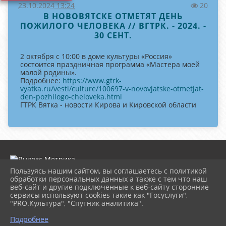
23.10.2024 13:24
20
В НОВОВЯТСКЕ ОТМЕТЯТ ДЕНЬ
ПОЖИЛОГО ЧЕЛОВЕКА // ВГТРК. - 2024. -
30 СЕНТ.
2 октября с 10:00 в доме культуры «Россия»
состоится праздничная программа «Мастера моей
малой родины».
Подробнее:
https://www.gtrk-
vyatka.ru/vesti/culture/100697-v-novovjatske-otmetjat-
den-pozhilogo-cheloveka.html
ГТРК Вятка - новости Кирова и Кировской области
Пользуясь нашим сайтом, вы соглашаетесь с политикой
обработки персональных данных а также с тем что наш
веб-сайт и другие подключенные к веб-сайту сторонние
2026 г. dk-rossiya.ru
сервисы используют cookies такие как "Госуслуги",
Вход
"PRO.Культура", "Спутник аналитика".
Карта сайта
^
Политика обработки персональных данных
Подробнее