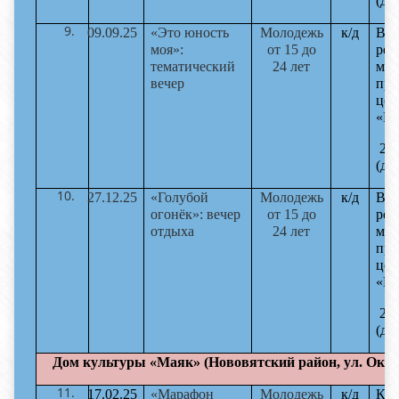
(до
09.09.25
«Это юность
Молодежь
к/д
Вол
моя»:
от 15 до
реж
тематический
24 лет
мас
вечер
пре
цен
«Ра
22-
(до
27.12.25
«Голубой
Молодежь
к/д
Вет
огонёк»: вечер
от 15 до
реж
отдыха
24 лет
мас
пре
цен
«Ра
22-
(до
Дом культуры «Маяк» (Нововятский район, ул. Октя
17.02.25
«Марафон
Молодежь
к/д
Кро