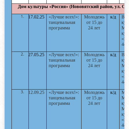
Дом культуры «Россия» (Нововятский район, ул. Сов
17.02.25
«Лучше всех!»:
Молодежь
к/д
Вах
танцевальная
от 15 до
кул
программа
24 лет
МБ
кул
«Ро
44 
27.05.25
«Лучше всех!»:
Молодежь
к/д
Вах
танцевальная
от 15 до
кул
программа
24 лет
МБ
кул
«Ро
44 
12.09.25
«Лучше всех!»:
Молодежь
к/д
Мас
танцевальная
от 15 до
М.И
программа
24 лет
кул
МБ
кул
«Ро
44 