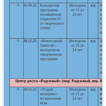
26.09.25
Концертная
Молодежь
к/д
Мас
программа,
от 15 до
М.И
посвящённая
24 лет
кул
открытию 67-
МБ
го творческого
кул
сезона
«Ро
44 
28.12.25
«Новогодний
Молодежь
к/д
Док
Зажигай»:
от 15 до
реж
молодежная
24 лет
мас
танцевальная
пре
программа
МБ
кул
«Ро
44 
Центр досуга «Радужный» (мкр. Радужный, пер. Шк
28.03.25
«Угадай
Молодежь
к/д
Вет
мелодию»:
от 15 до
реж
музыкальная
24 лет
мас
игра
пре