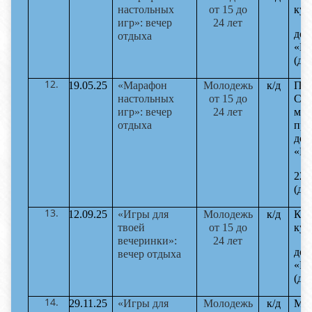
настольных
от 15 до
кул
игр»: вечер
24 лет
дом
отдыха
«Ма
(до
19.05.25
«Марафон
Молодежь
к/д
По
настольных
от 15 до
С.С
игр»: вечер
24 лет
мас
отдыха
пре
дом
«Ма
22-
(до
12.09.25
«Игры для
Молодежь
к/д
Кро
твоей
от 15 до
кул
вечеринки»:
24 лет
дом
вечер отдыха
«Ма
(до
29.11.25
«Игры для
Молодежь
к/д
Мит