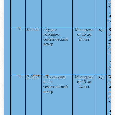
цен
«Ра
22-
(до
16.05.25
«Будьте
Молодежь
к/д
Вол
готовы»:
от 15 до
реж
тематический
24 лет
мас
вечер
пре
цен
«Ра
22-
(до
12.09.25
«Поговорим
Молодежь
к/д
Вет
о…»:
от 15 до
реж
тематический
24 лет
мас
вечер
пре
цен
«Ра
22-