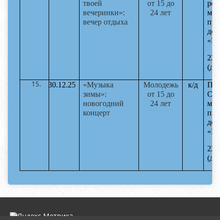
твоей
от 15 до
реж
вечеринки»:
24 лет
мас
вечер отдыха
пре
дом
«Ма
22-
(до
30.12.25
«Музыка
Молодежь
к/д
По
зимы»:
от 15 до
С.С
новогодний
24 лет
мас
концерт
пре
дом
«Ма
22-
(до