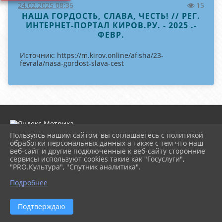
24.02.2025 08:36
15
НАША ГОРДОСТЬ, СЛАВА, ЧЕСТЬ! // РЕГ.
ИНТЕРНЕТ-ПОРТАЛ КИРОВ.РУ. - 2025 .-
ФЕВР.
Источник: https://m.kirov.online/afisha/23-
fevrala/nasa-gordost-slava-cest
Пользуясь нашим сайтом, вы соглашаетесь с политикой
обработки персональных данных а также с тем что наш
веб-сайт и другие подключенные к веб-сайту сторонние
2026 г. dk-rossiya.ru
сервисы используют cookies такие как "Госуслуги",
Вход
"PRO.Культура", "Спутник аналитика".
Карта сайта
^
Политика обработки персональных данных
Подробнее
Сделано на KubCMS
Разработка и поддержка
Подтверждаю