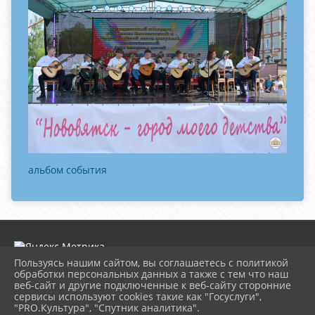
альбом события
Пользуясь нашим сайтом, вы соглашаетесь с политикой
обработки персональных данных а также с тем что наш
веб-сайт и другие подключенные к веб-сайту сторонние
2026 г. dk-rossiya.ru
сервисы используют cookies такие как "Госуслуги",
Вход
"PRO.Культура", "Спутник аналитика".
Карта сайта
^