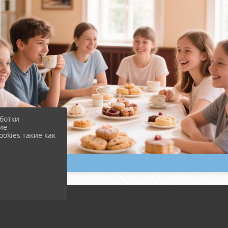
ботки
ие
okies такие как